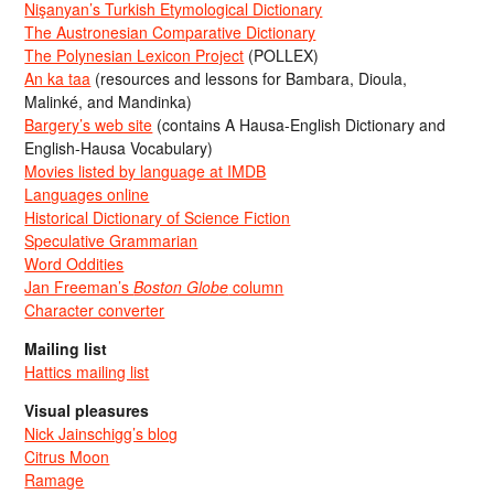
Nişanyan’s Turkish Etymological Dictionary
The Austronesian Comparative Dictionary
The Polynesian Lexicon Project
(POLLEX)
An ka taa
(resources and lessons for Bambara, Dioula,
Malinké, and Mandinka)
Bargery’s web site
(contains A Hausa-English Dictionary and
English-Hausa Vocabulary)
Movies listed by language at IMDB
Languages online
Historical Dictionary of Science Fiction
Speculative Grammarian
Word Oddities
Jan Freeman’s
Boston Globe
column
Character converter
Mailing list
Hattics mailing list
Visual pleasures
Nick Jainschigg’s blog
Citrus Moon
Ramage