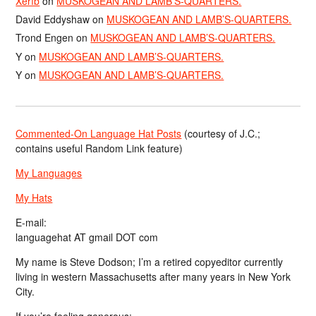
Xerîb
on
MUSKOGEAN AND LAMB’S-QUARTERS.
David Eddyshaw
on
MUSKOGEAN AND LAMB’S-QUARTERS.
Trond Engen
on
MUSKOGEAN AND LAMB’S-QUARTERS.
Y
on
MUSKOGEAN AND LAMB’S-QUARTERS.
Y
on
MUSKOGEAN AND LAMB’S-QUARTERS.
Commented-On Language Hat Posts
(courtesy of J.C.;
contains useful Random Link feature)
My Languages
My Hats
E-mail:
languagehat AT gmail DOT com
My name is Steve Dodson; I’m a retired copyeditor currently
living in western Massachusetts after many years in New York
City.