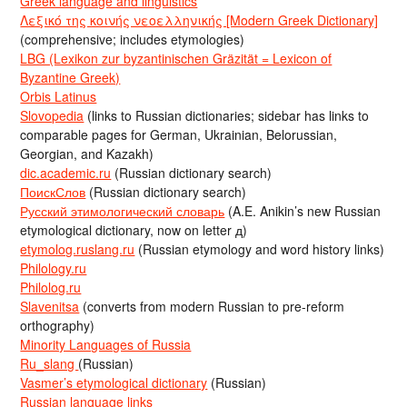
Greek language and linguistics
Λεξικό της κοινής νεοελληνικής [Modern Greek Dictionary]
(comprehensive; includes etymologies)
LBG (Lexikon zur byzantinischen Gräzität = Lexicon of
Byzantine Greek)
Orbis Latinus
Slovopedia
(links to Russian dictionaries; sidebar has links to
comparable pages for German, Ukrainian, Belorussian,
Georgian, and Kazakh)
dic.academic.ru
(Russian dictionary search)
ПоискСлов
(Russian dictionary search)
Русский этимологический словарь
(A.E. Anikin’s new Russian
etymological dictionary, now on letter д)
etymolog.ruslang.ru
(Russian etymology and word history links)
Philology.ru
Philolog.ru
Slavenitsa
(converts from modern Russian to pre-reform
orthography)
Minority Languages of Russia
Ru_slang
(Russian)
Vasmer’s etymological dictionary
(Russian)
Russian language links