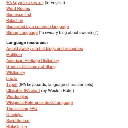
Ἡλληνιστεύκοντος
(in English)
Word Routes
Sentence first
Balashon
Separated by a common language
Strong Language
(“a sweary blog about swearing”)
Language resources:
Arnold Zwicky’s list of blogs and resources
Multitran
American Heritage Dictionary
Green’s Dictionary of Slang
Wiktionary
bab.la
TypeIt
(IPA keyboards, language character sets)
Clickable IPA chart
(by Weston Ruter)
Wordorigins
Wikipedia:Reference desk/Language
The sci.lang FAQ
Omniglot
ScriptSource
BibleOnline