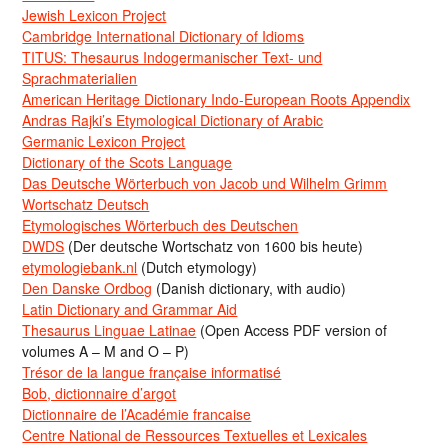
Jewish Lexicon Project
Cambridge International Dictionary of Idioms
TITUS: Thesaurus Indogermanischer Text- und
Sprachmaterialien
American Heritage Dictionary Indo-European Roots Appendix
Andras Rajki’s Etymological Dictionary of Arabic
Germanic Lexicon Project
Dictionary of the Scots Language
Das Deutsche Wörterbuch von Jacob und Wilhelm Grimm
Wortschatz Deutsch
Etymologisches Wörterbuch des Deutschen
DWDS
(Der deutsche Wortschatz von 1600 bis heute)
etymologiebank.nl
(Dutch etymology)
Den Danske Ordbog
(Danish dictionary, with audio)
Latin Dictionary and Grammar Aid
Thesaurus Linguae Latinae
(Open Access PDF version of
volumes A – M and O – P)
Trésor de la langue française informatisé
Bob, dictionnaire d’argot
Dictionnaire de l’Académie francaise
Centre National de Ressources Textuelles et Lexicales