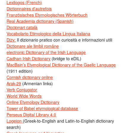
Lexilogos (French)
Dictionnaires d’autrefois
Französisches Etymologisches Wörterbuch
Real Academia dictionary (Spanish)
Diccionari català
Vocabolario Etimologico della Lingua Italiana
Dizy:
Il dizionario pratico con curiosità e informazioni utili
Dicționare ale limbii române
electronic Dictionary of the Irish Language
Cadhan Irish Dictionary
(bridge to eDIL)
MacBain’s Etymological Dictionary of the Gaelic Language
(1911 edition)
Cornish dictionary online
Arak-29
(Armenian links)
Verb Conjugator
World Wide Words
Online Etymology Dictionary
Tower of Babel etymological database
Perseus Digital Library 4.0
Logeion
(Greek-to-English and Latin-to-English dictionary
search)