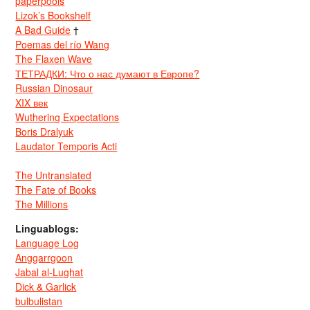
paperpools
Lizok’s Bookshelf
A Bad Guide
†
Poemas del río Wang
The Flaxen Wave
ТЕТРАДКИ: Что о нас думают в Европе?
Russian Dinosaur
XIX век
Wuthering Expectations
Boris Dralyuk
Laudator Temporis Acti
The Untranslated
The Fate of Books
The Millions
Linguablogs:
Language Log
Anggarrgoon
Jabal al-Lughat
Dick & Garlick
bulbulistan