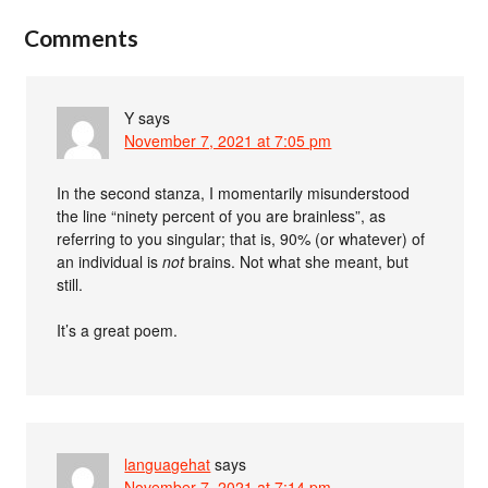
Comments
Y
says
November 7, 2021 at 7:05 pm
In the second stanza, I momentarily misunderstood
the line “ninety percent of you are brainless”, as
referring to you singular; that is, 90% (or whatever) of
an individual is
not
brains. Not what she meant, but
still.
It’s a great poem.
languagehat
says
November 7, 2021 at 7:14 pm