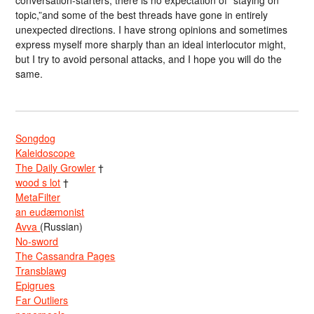
conversation-starters; there is no expectation of “staying on
topic,”and some of the best threads have gone in entirely
unexpected directions. I have strong opinions and sometimes
express myself more sharply than an ideal interlocutor might,
but I try to avoid personal attacks, and I hope you will do the
same.
Songdog
Kaleidoscope
The Daily Growler
†
wood s lot
†
MetaFilter
an eudæmonist
Avva
(Russian)
No-sword
The Cassandra Pages
Transblawg
Epigrues
Far Outliers