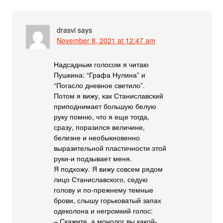
drasvi
says
November 8, 2021 at 12:47 am
Надсадным голосом я читаю
Пушкина: “Графа Нулина” и
“Погасло дневное светило”.
Потом я вижу, как Станиславский
приподнимает большую белую
руку помню, что я еще тогда,
сразу, поразился величине,
белизне и необыкновенно
выразительной пластичности этой
руки-и подзывает меня.
Я подхожу. Я вижу совсем рядом
лицо Станиславского, седую
голову и по-прежнему темные
брови, слышу горьковатый запах
одеколона и негромкий голос:
– Скажите, а монолог вы какой-