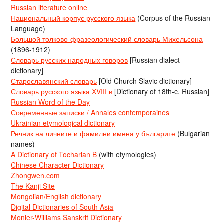
Russian literature online
Национальный корпус русского языка
(Corpus of the Russian
Language)
Большой толково-фразеологический словарь Михельсона
(1896-1912)
Словарь русских народных говоров
[Russian dialect
dictionary]
Старославянский словарь
[Old Church Slavic dictionary]
Словарь русского языка XVIII в
[Dictionary of 18th-c. Russian]
Russian Word of the Day
Современные записки / Annales contemporaines
Ukrainian etymological dictionary
Речник на личните и фамилни имена у българите
(Bulgarian
names)
A Dictionary of Tocharian B
(with etymologies)
Chinese Character Dictionary
Zhongwen.com
The Kanji Site
Mongolian/English dictionary
Digital Dictionaries of South Asia
Monier-Williams Sanskrit Dictionary