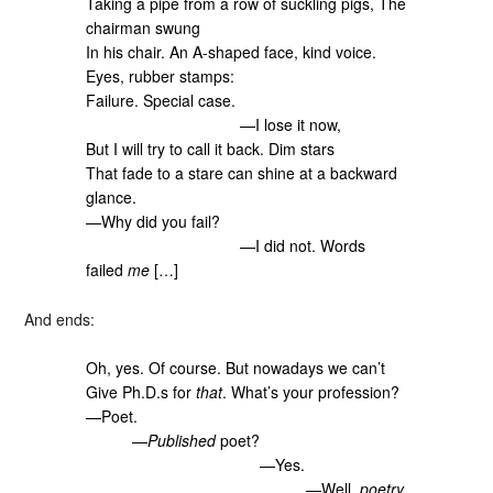
Taking a pipe from a row of suckling pigs, The
chairman swung
In his chair. An A-shaped face, kind voice.
Eyes, rubber stamps:
Failure. Special case.
—I lose it now,
But I will try to call it back. Dim stars
That fade to a stare can shine at a backward
glance.
—Why did you fail?
—I did not. Words
failed
me
[…]
And ends:
Oh, yes. Of course. But nowadays we can’t
Give Ph.D.s for
that
. What’s your profession?
—Poet.
—
Published
poet?
—Yes.
—Well,
poetry