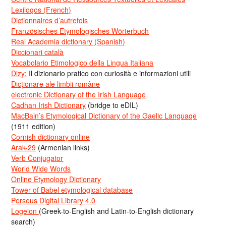
Lexilogos (French)
Dictionnaires d’autrefois
Französisches Etymologisches Wörterbuch
Real Academia dictionary (Spanish)
Diccionari català
Vocabolario Etimologico della Lingua Italiana
Dizy:
Il dizionario pratico con curiosità e informazioni utili
Dicționare ale limbii române
electronic Dictionary of the Irish Language
Cadhan Irish Dictionary
(bridge to eDIL)
MacBain’s Etymological Dictionary of the Gaelic Language
(1911 edition)
Cornish dictionary online
Arak-29
(Armenian links)
Verb Conjugator
World Wide Words
Online Etymology Dictionary
Tower of Babel etymological database
Perseus Digital Library 4.0
Logeion
(Greek-to-English and Latin-to-English dictionary
search)