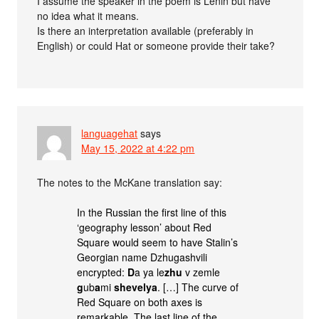
I assume the speaker in the poem is Lenin but have
no idea what it means.
Is there an interpretation available (preferably in
English) or could Hat or someone provide their take?
languagehat
says
May 15, 2022 at 4:22 pm
The notes to the McKane translation say:
In the Russian the first line of this
‘geography lesson’ about Red
Square would seem to have Stalin’s
Georgian name Dzhugashvili
encrypted:
D
a ya le
zhu
v zemle
g
ub
a
mi
shevelya
. […] The curve of
Red Square on both axes is
remarkable. The last line of the