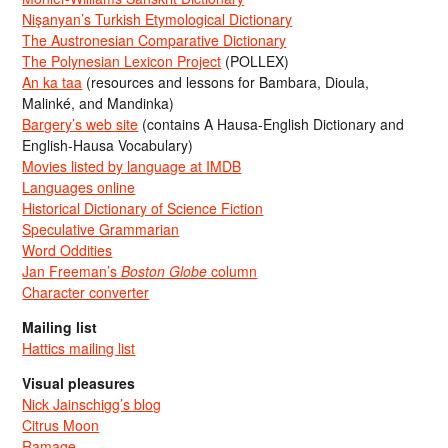
Nişanyan’s Turkish Etymological Dictionary
The Austronesian Comparative Dictionary
The Polynesian Lexicon Project
(POLLEX)
An ka taa
(resources and lessons for Bambara, Dioula,
Malinké, and Mandinka)
Bargery’s web site
(contains A Hausa-English Dictionary and
English-Hausa Vocabulary)
Movies listed by language at IMDB
Languages online
Historical Dictionary of Science Fiction
Speculative Grammarian
Word Oddities
Jan Freeman’s
Boston Globe
column
Character converter
Mailing list
Hattics mailing list
Visual pleasures
Nick Jainschigg’s blog
Citrus Moon
Ramage