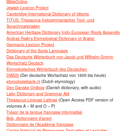
BibleOnline
Jewish Lexicon Project
Cambridge International Dictionary of Idioms
TITUS: Thesaurus Indogermanischer Text- und
Sprachmaterialien
American Heritage Dictionary Indo-European Roots Appendix
Andras Rajki’s Etymological Dictionary of Arabic
Germanic Lexicon Project
Dictionary of the Scots Language
Das Deutsche Wörterbuch von Jacob und Wilhelm Grimm
Wortschatz Deutsch
Etymologisches Wörterbuch des Deutschen
DWDS
(Der deutsche Wortschatz von 1600 bis heute)
etymologiebank.nl
(Dutch etymology)
Den Danske Ordbog
(Danish dictionary, with audio)
Latin Dictionary and Grammar Aid
Thesaurus Linguae Latinae
(Open Access PDF version of
volumes A – M and O – P)
Trésor de la langue française informatisé
Bob, dictionnaire d’argot
Dictionnaire de l’Académie francaise
Centre National de Ressources Textuelles et Lexicales