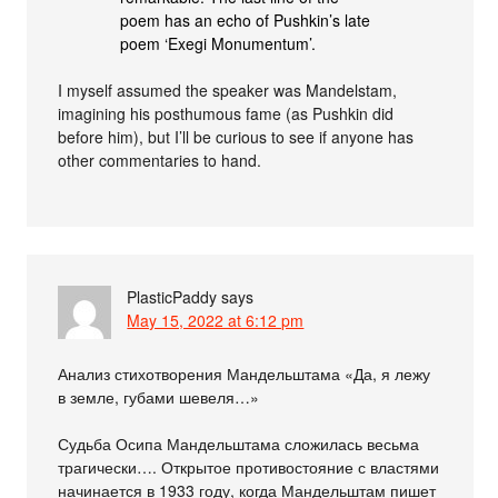
poem has an echo of Pushkin’s late
poem ‘Exegi Monumentum’.
I myself assumed the speaker was Mandelstam,
imagining his posthumous fame (as Pushkin did
before him), but I’ll be curious to see if anyone has
other commentaries to hand.
PlasticPaddy
says
May 15, 2022 at 6:12 pm
Анализ стихотворения Мандельштама «Да, я лежу
в земле, губами шевеля…»
Судьба Осипа Мандельштама сложилась весьма
трагически…. Открытое противостояние с властями
начинается в 1933 году, когда Мандельштам пишет