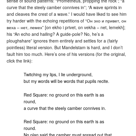
sense of sound patterns: “Prometheus, propping the rock”; “a
curve that the steely camber connives in”; “A wave sprints in
and cleaves the crest of a wave.” I would have liked to see him
try harder with the echoing repetitions of “Он эхо и привет, он
веха – нет, лемех” [on ekho i privet, on vekha – net, lemekh];
his “An echo and hailing? A guide-pole? No, he’s a
ploughshare” ignores them entirely and settles for a (fairly
pointless) literal version. But Mandelstam is hard, and I don’t
fault him too much. Here’s one of his versions (for the original,
click the link):
Twitching my lips, I lie underground,
but my words will be words that pupils recite.
Red Square: no ground on this earth is as
round,
a curve that the steely camber connives in.
Red Square: no ground on this earth is as
round.
No plan said the camber must spread out that