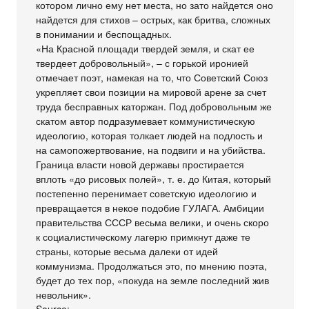
котором лично ему нет места, но зато найдется оно
найдется для стихов – острых, как бритва, сложных
в понимании и беспощадных.
«На Красной площади твердей земля, и скат ее
твердеет добровольный», – с горькой иронией
отмечает поэт, намекая на то, что Советский Союз
укрепляет свои позиции на мировой арене за счет
труда бесправных каторжан. Под добровольным же
скатом автор подразумевает коммунистическую
идеологию, которая толкает людей на подлость и
на самопожертвование, на подвиги и на убийства.
Граница власти новой державы простирается
вплоть «до рисовых полей», т. е. до Китая, который
постепенно перенимает советскую идеологию и
превращается в некое подобие ГУЛАГА. Амбиции
правительства СССР весьма велики, и очень скоро
к социалистическому лагерю примкнут даже те
страны, которые весьма далеки от идей
коммунизма. Продолжаться это, по мнению поэта,
будет до тех пор, «покуда на земле последний жив
невольник».