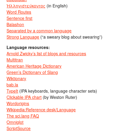
Ἡλληνιστεύκοντος
(in English)
Word Routes
Sentence first
Balashon
Separated by a common language
Strong Language
(“a sweary blog about swearing”)
Language resources:
Arnold Zwicky’s list of blogs and resources
Multitran
American Heritage Dictionary
Green’s Dictionary of Slang
Wiktionary
bab.la
TypeIt
(IPA keyboards, language character sets)
Clickable IPA chart
(by Weston Ruter)
Wordorigins
Wikipedia:Reference desk/Language
The sci.lang FAQ
Omniglot
ScriptSource