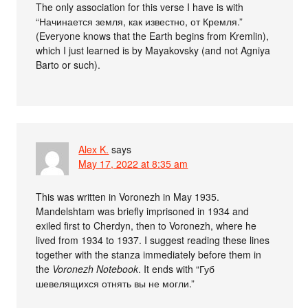
The only association for this verse I have is with
“Начинается земля, как известно, от Кремля.”
(Everyone knows that the Earth begins from Kremlin),
which I just learned is by Mayakovsky (and not Agniya
Barto or such).
Alex K.
says
May 17, 2022 at 8:35 am
This was written in Voronezh in May 1935.
Mandelshtam was briefly imprisoned in 1934 and
exiled first to Cherdyn, then to Voronezh, where he
lived from 1934 to 1937. I suggest reading these lines
together with the stanza immediately before them in
the
Voronezh Notebook
. It ends with “Губ
шевелящихся отнять вы не могли.”