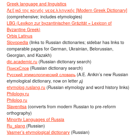
Greek language and linguistics
Λεξικό της κοινής νεοελληνικής [Modern Greek Dictionary]
(comprehensive; includes etymologies)
LBG (Lexikon zur byzantinischen Gräzität = Lexicon of
Byzantine Greek)
Orbis Latinus
Slovopedia
(links to Russian dictionaries; sidebar has links to
comparable pages for German, Ukrainian, Belorussian,
Georgian, and Kazakh)
dic.academic.ru
(Russian dictionary search)
ПоискСлов
(Russian dictionary search)
Русский этимологический словарь
(A.E. Anikin’s new Russian
etymological dictionary, now on letter д)
etymolog.ruslang.ru
(Russian etymology and word history links)
Philology.ru
Philolog.ru
Slavenitsa
(converts from modern Russian to pre-reform
orthography)
Minority Languages of Russia
Ru_slang
(Russian)
Vasmer’s etymological dictionary
(Russian)