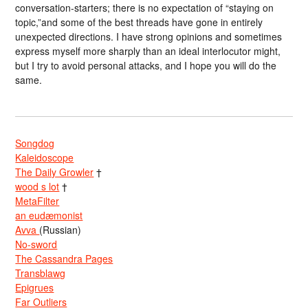
conversation-starters; there is no expectation of “staying on
topic,”and some of the best threads have gone in entirely
unexpected directions. I have strong opinions and sometimes
express myself more sharply than an ideal interlocutor might,
but I try to avoid personal attacks, and I hope you will do the
same.
Songdog
Kaleidoscope
The Daily Growler
†
wood s lot
†
MetaFilter
an eudæmonist
Avva
(Russian)
No-sword
The Cassandra Pages
Transblawg
Epigrues
Far Outliers