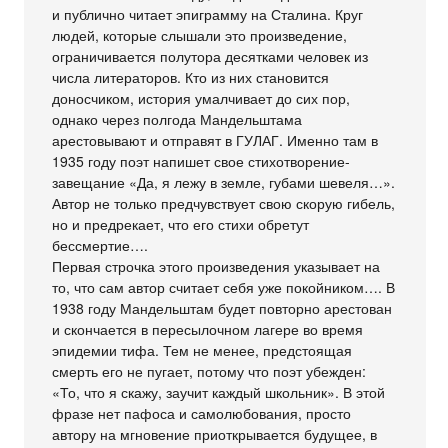
и публично читает эпиграмму на Сталина. Круг
людей, которые слышали это произведение,
ограничивается полутора десятками человек из
числа литераторов. Кто из них становится
доносчиком, история умалчивает до сих пор,
однако через полгода Мандельштама
арестовывают и отправят в ГУЛАГ. Именно там в
1935 году поэт напишет свое стихотворение-
завещание «Да, я лежу в земле, губами шевеля…».
Автор не только предчувствует свою скорую гибель,
но и предрекает, что его стихи обретут
бессмертие….
Первая строчка этого произведения указывает на
то, что сам автор считает себя уже покойником…. В
1938 году Мандельштам будет повторно арестован
и скончается в пересылочном лагере во время
эпидемии тифа. Тем не менее, предстоящая
смерть его не пугает, потому что поэт убежден:
«То, что я скажу, заучит каждый школьник». В этой
фразе нет пафоса и самолюбования, просто
автору на мгновение приоткрывается будущее, в