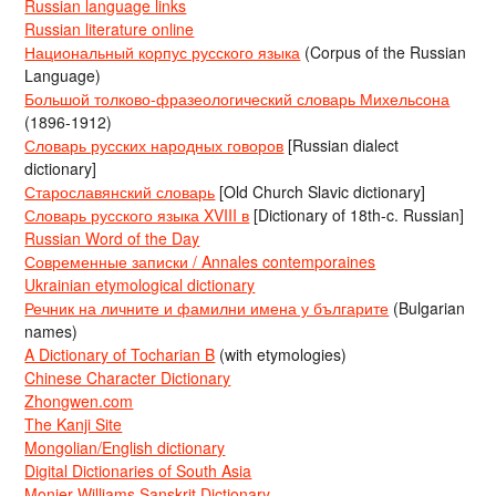
Russian language links
Russian literature online
Национальный корпус русского языка
(Corpus of the Russian
Language)
Большой толково-фразеологический словарь Михельсона
(1896-1912)
Словарь русских народных говоров
[Russian dialect
dictionary]
Старославянский словарь
[Old Church Slavic dictionary]
Словарь русского языка XVIII в
[Dictionary of 18th-c. Russian]
Russian Word of the Day
Современные записки / Annales contemporaines
Ukrainian etymological dictionary
Речник на личните и фамилни имена у българите
(Bulgarian
names)
A Dictionary of Tocharian B
(with etymologies)
Chinese Character Dictionary
Zhongwen.com
The Kanji Site
Mongolian/English dictionary
Digital Dictionaries of South Asia
Monier-Williams Sanskrit Dictionary