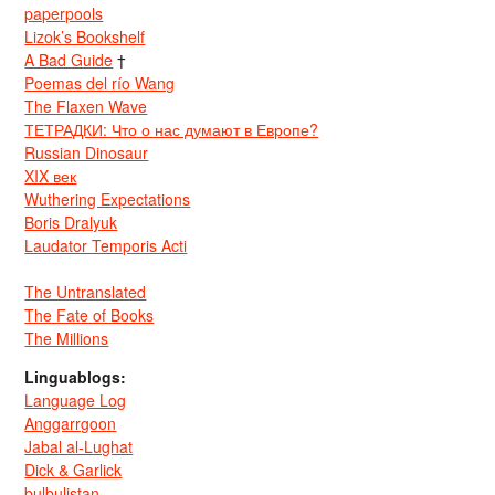
paperpools
Lizok’s Bookshelf
A Bad Guide
†
Poemas del río Wang
The Flaxen Wave
ТЕТРАДКИ: Что о нас думают в Европе?
Russian Dinosaur
XIX век
Wuthering Expectations
Boris Dralyuk
Laudator Temporis Acti
The Untranslated
The Fate of Books
The Millions
Linguablogs:
Language Log
Anggarrgoon
Jabal al-Lughat
Dick & Garlick
bulbulistan